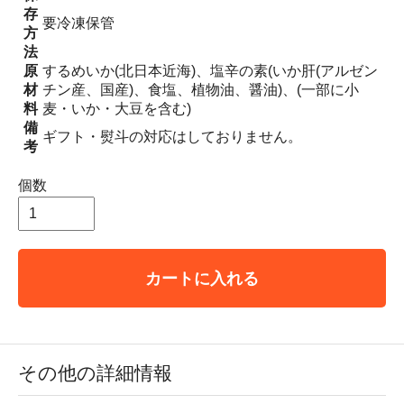
存
要冷凍保管
方
法
原
するめいか(北日本近海)、塩辛の素(いか肝(アルゼン
材
チン産、国産)、食塩、植物油、醤油)、(一部に小
料
麦・いか・大豆を含む)
備
ギフト・熨斗の対応はしておりません。
考
個数
カートに入れる
その他の詳細情報