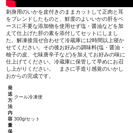
刺身用のいかを皮付きのままカットして正肉と耳
をブレンドしたものと、鮮度のよいいかの肝をベ
ースに不要な添加物を使用せず塩・醤油などを加
えて仕上げた肝の素を添付してセットにしまし
た。解凍後混ぜ合わせて冷蔵庫に12時間以上寝か
せてください。その後お好みの調味料(塩・醤油・
柚子の皮、七味唐辛子など)を加えてお好みの味に
仕上げてください。冷蔵庫に保管して早めにお召
し上がりください。 まさに手造り感覚のいかし
おからの完成です。
発
送
クール冷凍便
方
法
内
容
300g/セット
量
保