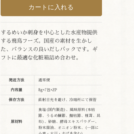
するめいか刺身を中心とした水産物提供
する飛鳥フーズ。国産の素材を生かし
た、バランスの良いだしパックです。ギ
フトに最適な化粧箱詰め合わせ。
発送方法
通常便
内容量
8g×7包×2P
保存方法
直射日光を避け、冷暗所にて保管
食塩(国内製造)、風味原料(本枯
節、うるめ鰯節、鯖枯節、椎茸、昆
原材料
布)、砂糖、酵母エキスパウダー、
粉末醤油、オニオン粉末、(一部に
小麦・大豆・さばを含む)