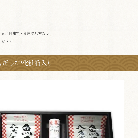
>
魚介調味料・魚屋の八方だし
>
ギフト
方だし2P化粧箱入り