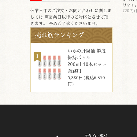
ります
休業日中のご注文・お問い合わせに関しま
720円(
しては 翌営業日以降のご対応とさせて頂
きます。 予めご了承くださいませ。
売れ筋ランキング
いかの肝醤油 鮮度
保持ボトル
200ml 10本セット
業務用
5,880円(税込6,350
円)
〒955-0021