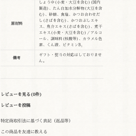
しょうゆ(小麦・大豆を含む)(国内
製造)、たん白加水分解物(大豆を含
む)、砂糖、食塩、かつお合わせだ
し(さばを含む)、かつおぶしエキ
原材料
ス、魚介エキス(さばを含む)、煮干
エキス(小麦・大豆を含む)／アルコ
ール、調味料(核酸等)、カラメル色
素、くん液、ビタミンB₁
ギフト・熨斗の対応はしておりませ
備考
ん。
レビューを見る(0件)
レビューを投稿
特定商取引法に基づく表記（返品等）
この商品を友達に教える