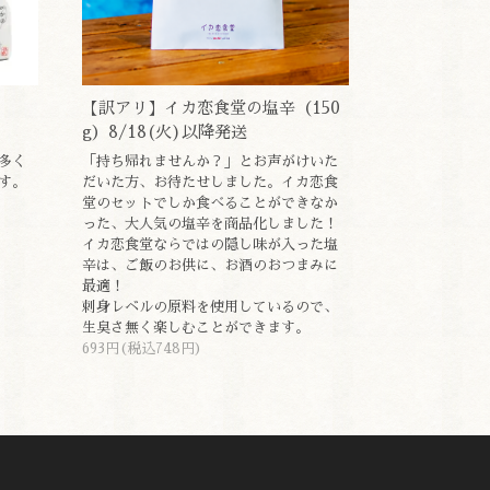
【訳アリ】イカ恋食堂の塩辛（150
g）8/18(火)以降発送
多く
「持ち帰れませんか？」とお声がけいた
す。
だいた方、お待たせしました。イカ恋食
堂のセットでしか食べることができなか
った、大人気の塩辛を商品化しました！
イカ恋食堂ならではの隠し味が入った塩
辛は、ご飯のお供に、お酒のおつまみに
最適！
刺身レベルの原料を使用しているので、
生臭さ無く楽しむことができます。
693円(税込748円)