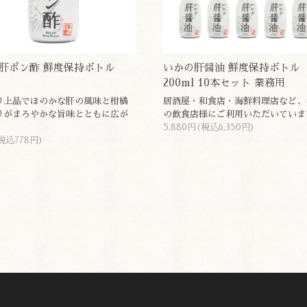
肝ポン酢 鮮度保持ボトル
いかの肝醤油 鮮度保持ボトル
200ml 10本セット 業務用
り上品でほのかな肝の風味と柑橘
居酒屋・和食店・海鮮料理店など、
りがまろやかな旨味とともに広が
の飲食店様にご利用いただいていま
。
5,880円(税込6,350円)
税込778円)