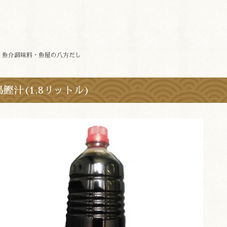
>
魚介調味料・魚屋の八方だし
鰹汁(1.8リットル)