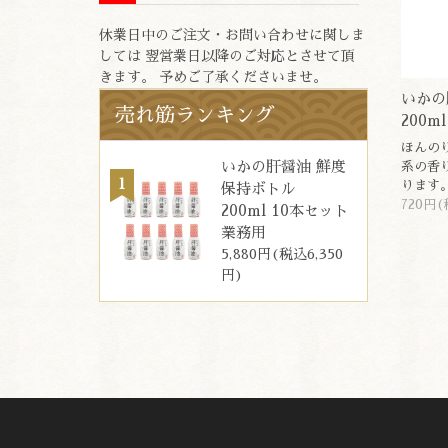
休業日中のご注文・お問い合わせに関しま
しては 翌営業日以降のご対応とさせて頂
きます。 予めご了承くださいませ。
いかの
売れ筋ランキング
200ml
ほんの
いかの肝醤油 鮮度
系の香
ります
保持ボトル
720円(
200ml 10本セット
業務用
5,880円(税込6,350
円)