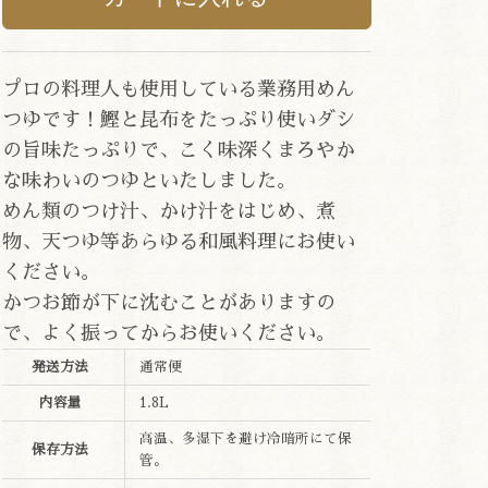
プロの料理人も使用している業務用めん
つゆです！鰹と昆布をたっぷり使いダシ
の旨味たっぷりで、こく味深くまろやか
な味わいのつゆといたしました。
めん類のつけ汁、かけ汁をはじめ、煮
物、天つゆ等あらゆる和風料理にお使い
ください。
かつお節が下に沈むことがありますの
で、よく振ってからお使いください。
発送方法
通常便
内容量
1.8L
高温、多湿下を避け冷暗所にて保
保存方法
管。