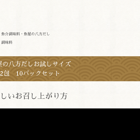
>
魚介調味料・魚屋の八方だし
>
調味料
屋の八方だしお試しサイズ
×2包 10パックセット
しいお召し上がり方