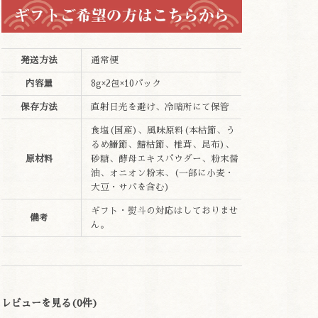
発送方法
通常便
内容量
8g×2包×10パック
保存方法
直射日光を避け、冷暗所にて保管
食塩(国産)、風味原料(本枯節、う
るめ鰯節、鯖枯節、椎茸、昆布)、
原材料
砂糖、酵母エキスパウダー、粉末醤
油、オニオン粉末、(一部に小麦・
大豆・サバを含む)
ギフト・熨斗の対応はしておりませ
備考
ん。
レビューを見る(0件)