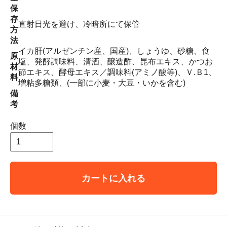
保
存
直射日光を避け、冷暗所にて保管
方
法
イカ肝(アルゼンチン産、国産)、しょうゆ、砂糖、食
原
塩、発酵調味料、清酒、醸造酢、昆布エキス、かつお
材
節エキス、酵母エキス／調味料(アミノ酸等)、Ｖ.Ｂ1、
料
増粘多糖類、(一部に小麦・大豆・いかを含む)
備
考
個数
カートに入れる