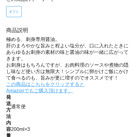
ギフト
商品説明
極める、刺身専用醤油。
肝のまろやかな旨みと程よい塩分が、口に入れたときに
あらゆるお刺身の素材の味と醤油の味が一緒に広がって
きます。
お刺身はもちろんですが、お肉料理のソースや煮物の隠
し味など使い方は無限大！シンプルに卵かけご飯にかけ
て食べるのも、旨みが更に増すのでオススメです！
この商品はこちらをクリックすると
Amazonでもご購入頂けます。
発
送
通常便
方
法
内
容
200ml×3
量