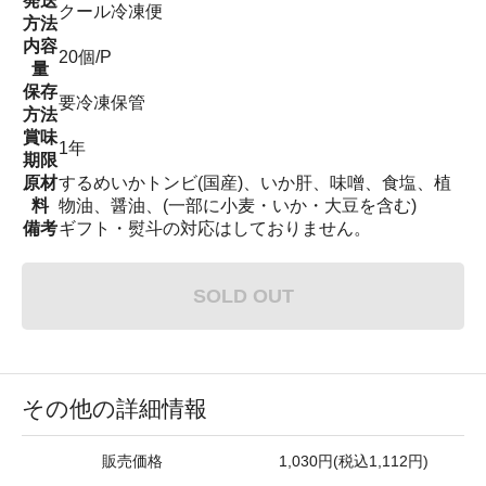
発送
クール冷凍便
方法
内容
20個/P
量
保存
要冷凍保管
方法
賞味
1年
期限
原材
するめいかトンビ(国産)、いか肝、味噌、食塩、植
料
物油、醤油、(一部に小麦・いか・大豆を含む)
備考
ギフト・熨斗の対応はしておりません。
SOLD OUT
その他の詳細情報
販売価格
1,030円(税込1,112円)