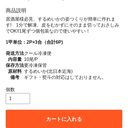
商品説明
居酒屋様必見、するめいかの姿つくりが簡単に作れま
す! 1分で解凍、皮をむかずにそのまま切っておさしみ
でOK!!1尾ずつ個包装なので使いやすい！
1甲単位：2P×3合（合計6P)
発送方法
クール冷凍便
内容量
10尾/P
保存方法
要冷凍保管
原材料
するめいか(北日本近海)
備考
ギフト・熨斗の対応はしておりません。
個数
カートに入れる