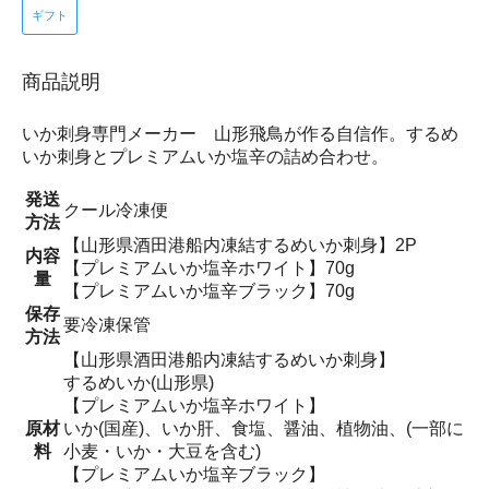
ギフト
商品説明
いか刺身専門メーカー 山形飛鳥が作る自信作。するめ
いか刺身とプレミアムいか塩辛の詰め合わせ。
発送
クール冷凍便
方法
【山形県酒田港船内凍結するめいか刺身】2P
内容
【プレミアムいか塩辛ホワイト】70g
量
【プレミアムいか塩辛ブラック】70g
保存
要冷凍保管
方法
【山形県酒田港船内凍結するめいか刺身】
するめいか(山形県)
【プレミアムいか塩辛ホワイト】
原材
いか(国産)、いか肝、食塩、醤油、植物油、(一部に
料
小麦・いか・大豆を含む)
【プレミアムいか塩辛ブラック】